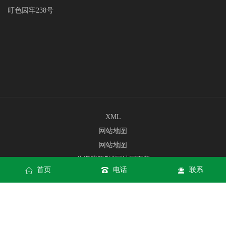
叮色囚牢238号
XML
网站地图
网站地图
公海赌船710网站网页版
首页
电话
联系
公海赌船710网站手机版入口
公海赌船710网站APP下载
Copyright © jc710公海赌船(中国)有限公司官网 All rights reserved
公
海赌船710网站