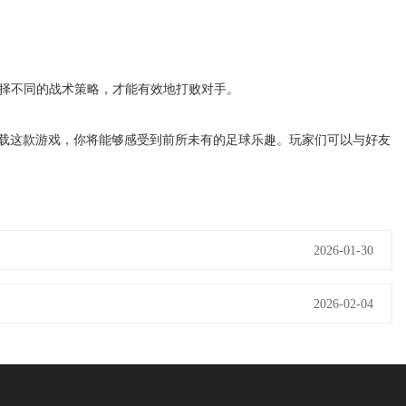
选择不同的战术策略，才能有效地打败对手。
载这款游戏，你将能够感受到前所未有的足球乐趣。玩家们可以与好友
2026-01-30
2026-02-04