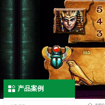
产品案例
当前