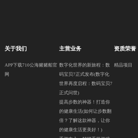
关于我们
主营业务
资质荣誉
APP下载710公海赌赌船官
数字化世界的新旅程：数
精品项目
网
码宝贝7正式发布(数字化
世界再度启程：数码宝贝7
正式问世)
提高步数的神器！打造你
的健康生活(如何让步数翻
倍？了解这款神器，让你
的健康生活更美好！)