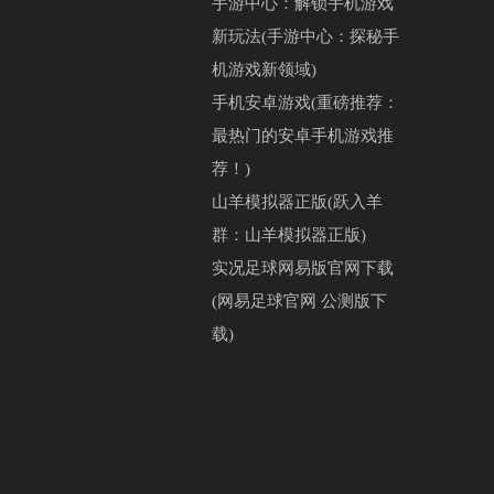
手游中心：解锁手机游戏
新玩法(手游中心：探秘手
机游戏新领域)
手机安卓游戏(重磅推荐：
最热门的安卓手机游戏推
荐！)
山羊模拟器正版(跃入羊
群：山羊模拟器正版)
实况足球网易版官网下载
(网易足球官网 公测版下
载)