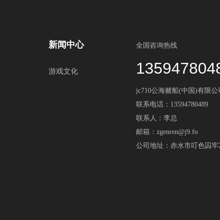
新闻中心
全国咨询热线
135947804
游戏文化
jc710公海赌船(中国)有限
联系电话：13594780489
联系人：李总
邮箱：zgenren@j9.fo
公司地址：赤水市叮色囚牢2