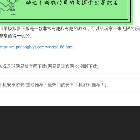
山羊模拟器正版是一款非常有趣和有趣的游戏，可以给玩家带来无限的乐
非常值得一玩的。
https://m.pudonglvyi.com/works/186.html
实况足球网易版官网下载(网易足球官网 公测版下载)
手机安卓游戏(重磅推荐：最热门的安卓手机游戏推荐！)