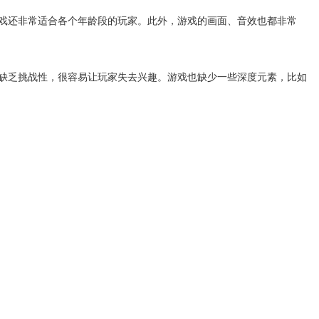
戏还非常适合各个年龄段的玩家。此外，游戏的画面、音效也都非常
缺乏挑战性，很容易让玩家失去兴趣。游戏也缺少一些深度元素，比如