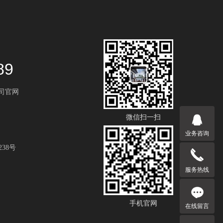
89
公司官网
微信扫一扫
业务咨询
38号
服务热线
手机官网
在线留言