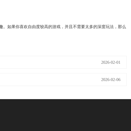
趣。如果你喜欢自由度较高的游戏，并且不需要太多的深度玩法，那么
2026-02-01
2026-02-06