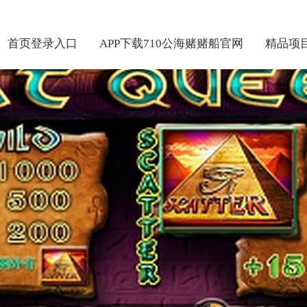
首页登录入口
APP下载710公海赌赌船官网
精品项