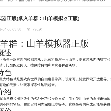
拟器正版(跃入羊群：山羊模拟器正版)
2-04 08:03:58
796次
羊群：山羊模拟器正版
概述
正版是一款有趣的模拟游戏，玩家将扮演一只山羊，探索游戏内的城市和
情，比如跑过路人、撞倒障碍物和攀爬各种建筑物。
特色
最大特色就是游戏内世界的自由度非常高，玩家可以随意探索开放世界、
有趣的元素，让玩家探索性地玩起来。
介绍
握山羊模拟器正版中的各种技巧和操作方式，例如使用山羊的角撞击物体
到不同的物品、在限定时间内完成比赛等等。这些任务的完成还能够获得