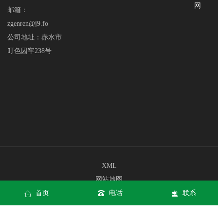
网
邮箱：
zgenren@j9.fo
公司地址：赤水市
叮色囚牢238号
XML
网站地图
首页
电话
联系
网站地图
公海赌船710网站网页版